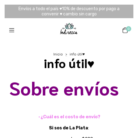
Envíos a todo el país ♥10% de descuento por pago a
convenir ♥ cambio sin cargo
0
Inicio
>
info útil♥
info útil♥
Sobre envíos
⋆
¿Cuál es el costo de envío?
Si sos de La Plata
: